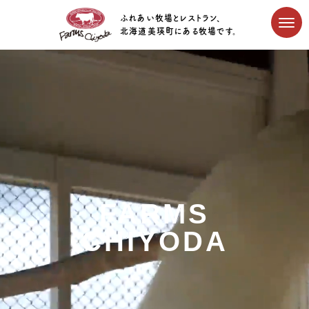
ふれあい牧場とレストラン、
北海道美瑛町にある牧場です。
FARMS
CHIYODA