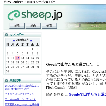
羊(ひつじ)情報サイト sheep.jp シープジェイピー
羊毛
羊肉
飼育
カレンダー
←
2009年5月
→
日
月
火
水
木
金
土
1
2
3
4
5
6
7
8
9
10
11
12
13
14
15
16
17
18
19
20
21
22
23
Googleで山羊たちと過ごした一日
24
25
26
27
28
29
30
そこにいた羊飼いによれば、Googl
31
するのだそうだ。羊飼いは、ときど
か病気になっていると心配げに言っ
最新記事
っても雨宿りする場所がないし、回りが
ひつじグルメ祭り:焼き肉などに
[TechCrunch - USA]
舌鼓--奥州の神社 /岩手
続きを見る ...
Googleで山羊たちと
こまねこ 会いに来てニャン
楽しさも共有…シェアハウス
馬耳西風:<その38>タコと子午線