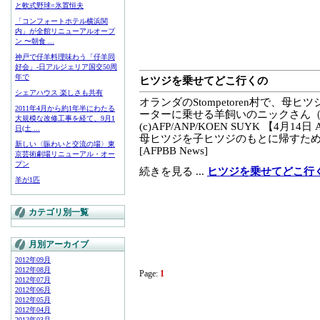
と軟式野球=氷置恒夫
「コンフォートホテル横浜関
内」が全館リニューアルオープ
ン 〜朝食 ...
神戸で仔羊料理味わう「仔羊同
好会」-日アルジェリア国交50周
年で
ヒツジを乗せてどこ行くの
シェアハウス 楽しさも共有
オランダのStompetoren村で、
2011年4月から約1年半にわたる
ーターに乗せる羊飼いのニックさん（2
大規模な改修工事を経て、9月1
(c)AFP/ANP/KOEN SUYK 【4月14
日(土 ...
母ヒツジを子ヒツジのもとに帰すために
新しい〈賑わいと交流の場〉東
[AFPBB News]
京芸術劇場リニューアル・オー
プン
続きを見る ...
ヒツジを乗せてどこ行
羊が1匹
カテゴリ別一覧
月別アーカイブ
2012年09月
2012年08月
Page:
1
2012年07月
2012年06月
2012年05月
2012年04月
2012年03月