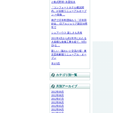
と軟式野球=氷置恒夫
「コンフォートホテル横浜関
内」が全館リニューアルオープ
ン 〜朝食 ...
神戸で仔羊料理味わう「仔羊同
好会」-日アルジェリア国交50周
年で
シェアハウス 楽しさも共有
2011年4月から約1年半にわたる
大規模な改修工事を経て、9月1
日(土 ...
新しい〈賑わいと交流の場〉東
京芸術劇場リニューアル・オー
プン
羊が1匹
カテゴリ別一覧
月別アーカイブ
2012年09月
2012年08月
2012年07月
2012年06月
2012年05月
2012年04月
2012年03月