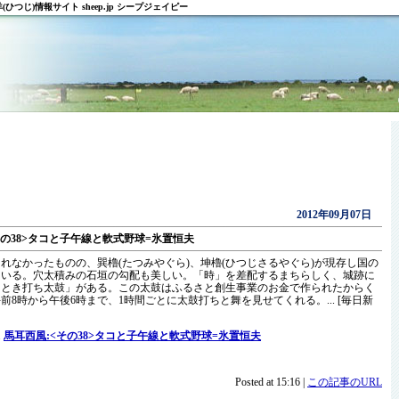
ひつじ)情報サイト sheep.jp シープジェイピー
2012年09月07日
その38>タコと子午線と軟式野球=氷置恒夫
れなかったものの、巽櫓(たつみやぐら)、坤櫓(ひつじさるやぐら)が現存し国の
ている。穴太積みの石垣の勾配も美しい。「時」を差配するまちらしく、城跡に
「とき打ち太鼓」がある。この太鼓はふるさと創生事業のお金で作られたからく
前8時から午後6時まで、1時間ごとに太鼓打ちと舞を見せてくれる。... [毎日新
.
馬耳西風:<その38>タコと子午線と軟式野球=氷置恒夫
Posted at 15:16 |
この記事のURL