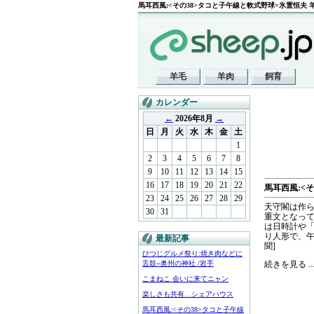
馬耳西風:<その38>タコと子午線と軟式野球=氷置恒夫 羊(
羊毛
羊肉
飼育
カレンダー
←
2026年8月
→
日
月
火
水
木
金
土
1
2
3
4
5
6
7
8
9
10
11
12
13
14
15
16
17
18
19
20
21
22
馬耳西風:<
23
24
25
26
27
28
29
天守閣は作ら
30
31
重文となっ
は日時計や
り人形で、午
最新記事
聞]
ひつじグルメ祭り:焼き肉などに
舌鼓--奥州の神社 /岩手
続きを見る ..
こまねこ 会いに来てニャン
楽しさも共有…シェアハウス
馬耳西風:<その38>タコと子午線