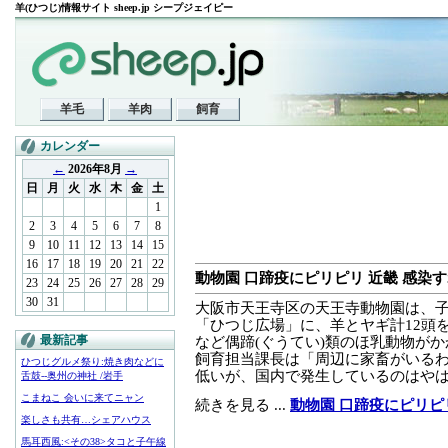
羊(ひつじ)情報サイト sheep.jp シープジェイピー
羊毛
羊肉
飼育
カレンダー
←
2026年8月
→
日
月
火
水
木
金
土
1
2
3
4
5
6
7
8
9
10
11
12
13
14
15
16
17
18
19
20
21
22
動物園 口蹄疫にピリピリ 近畿 感染すれ
23
24
25
26
27
28
29
30
31
大阪市天王寺区の天王寺動物園は、
「ひつじ広場」に、羊とヤギ計12頭
最新記事
など偶蹄(ぐうてい)類のほ乳動物が
飼育担当課長は「周辺に家畜がいる
ひつじグルメ祭り:焼き肉などに
低いが、国内で発生しているのはやはり怖
舌鼓--奥州の神社 /岩手
こまねこ 会いに来てニャン
続きを見る ...
動物園 口蹄疫にピリピリ
楽しさも共有…シェアハウス
馬耳西風:<その38>タコと子午線