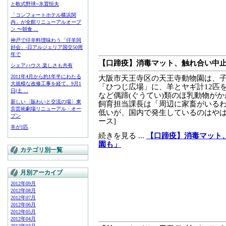
と軟式野球=氷置恒夫
「コンフォートホテル横浜関
内」が全館リニューアルオープ
ン 〜朝食 ...
神戸で仔羊料理味わう「仔羊同
好会」-日アルジェリア国交50周
年で
【口蹄疫】消毒マット、触れ合い中
シェアハウス 楽しさも共有
2011年4月から約1年半にわたる
大阪市天王寺区の天王寺動物園は、
大規模な改修工事を経て、9月1
「ひつじ広場」に、羊とヤギ計12匹
日(土 ...
など偶蹄(ぐうてい)類のほ乳動物が
新しい〈賑わいと交流の場〉東
飼育担当課長は「周辺に家畜がいる
京芸術劇場リニューアル・オー
低いが、国内で発生しているのはやはり怖
プン
ース]
羊が1匹
続きを見る ...
【口蹄疫】消毒マット
園も」
カテゴリ別一覧
月別アーカイブ
2012年09月
2012年08月
2012年07月
2012年06月
2012年05月
2012年04月
2012年03月