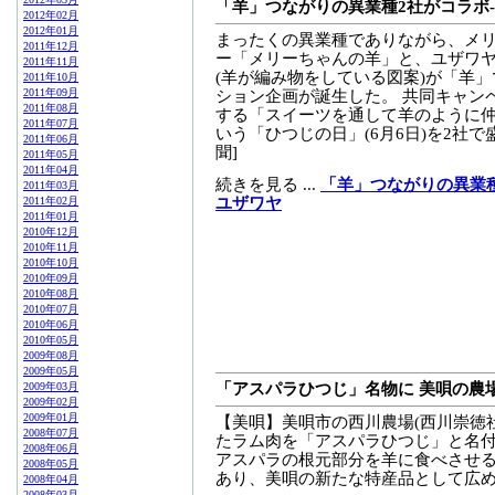
「羊」つながりの異業種2社がコラボ
2012年02月
2012年01月
まったくの異業種でありながら、メ
2011年12月
ー「メリーちゃんの羊」と、ユザワ
2011年11月
(羊が編み物をしている図案)が「羊
2011年10月
2011年09月
ション企画が誕生した。 共同キャン
2011年08月
する「スイーツを通して羊のように
2011年07月
いう「ひつじの日」(6月6日)を2社で盛
2011年06月
聞]
2011年05月
2011年04月
続きを見る ...
「羊」つながりの異業
2011年03月
2011年02月
ユザワヤ
2011年01月
2010年12月
2010年11月
2010年10月
2010年09月
2010年08月
2010年07月
2010年06月
2010年05月
2009年08月
2009年05月
2009年03月
「アスパラひつじ」名物に 美唄の農
2009年02月
2009年01月
【美唄】美唄市の西川農場(西川崇徳
2008年07月
たラム肉を「アスパラひつじ」と名
2008年06月
アスパラの根元部分を羊に食べさせ
2008年05月
あり、美唄の新たな特産品として広めたい
2008年04月
2008年03月