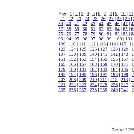
Page:
1
|
2
|
3
|
4
|
5
|
6
|
7
|
8
|
9
|
10
|
11
|
21
|
22
|
23
|
24
|
25
|
26
|
27
|
28
|
29
|
39
|
40
|
41
|
42
|
43
|
44
|
45
|
46
|
47
|
4
57
|
58
|
59
|
60
|
61
|
62
|
63
|
64
|
65
|
6
75
|
76
|
77
|
78
|
79
|
80
|
81
|
82
|
83
|
8
93
|
94
|
95
|
96
|
97
|
98
|
99
|
100
|
101
109
|
110
|
111
|
112
|
113
|
114
|
115
|
1
123
|
124
|
125
|
126
|
127
|
128
|
129
|
1
137
|
138
|
139
|
140
|
141
|
142
|
143
|
1
151
|
152
|
153
|
154
|
155
|
156
|
157
|
1
165
|
166
|
167
|
168
|
169
|
170
|
171
|
1
179
|
180
|
181
|
182
|
183
|
184
|
185
|
1
193
|
194
|
195
|
196
|
197
|
198
|
199
|
2
207
|
208
|
209
|
210
|
211
|
212
|
213
|
2
221
|
222
|
223
|
224
|
225
|
226
|
227
|
2
235
|
236
|
237
|
238
|
239
|
240
|
241
|
2
Copyright © 2003-