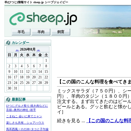
羊(ひつじ)情報サイト sheep.jp シープジェイピー
羊毛
羊肉
飼育
カレンダー
←
2026年8月
→
日
月
火
水
木
金
土
1
2
3
4
5
6
7
8
9
10
11
12
13
14
15
16
17
18
19
20
21
22
【この国のこんな料理を食べてき
23
24
25
26
27
28
29
30
31
ミックスサラダ（７５０円）、シ
円）、羊肉のタジン（１８００円
最新記事
注文する。まず出てきたのはビー
ひつじグルメ祭り:焼き肉などに
ビールとある。グッと飲むと懐かしさ
舌鼓--奥州の神社 /岩手
イ]
こまねこ 会いに来てニャン
続きを見る ...
【この国のこんな料
楽しさも共有…シェアハウス
馬耳西風:<その38>タコと子午線