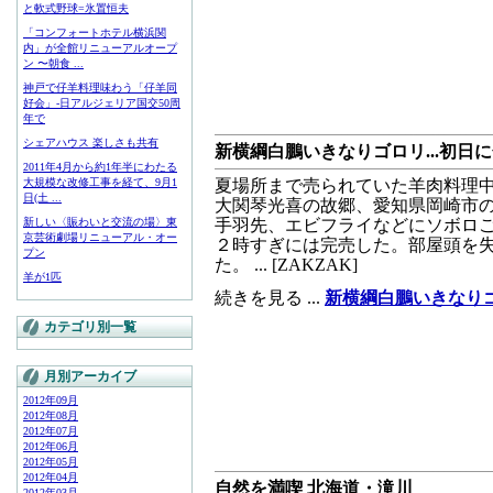
と軟式野球=氷置恒夫
「コンフォートホテル横浜関
内」が全館リニューアルオープ
ン 〜朝食 ...
神戸で仔羊料理味わう「仔羊同
好会」-日アルジェリア国交50周
年で
シェアハウス 楽しさも共有
新横綱白鵬いきなりゴロリ...初日
2011年4月から約1年半にわたる
大規模な改修工事を経て、9月1
夏場所まで売られていた羊肉料理中
日(土 ...
大関琴光喜の故郷、愛知県岡崎市
新しい〈賑わいと交流の場〉東
手羽先、エビフライなどにソボロご
京芸術劇場リニューアル・オー
２時すぎには完売した。部屋頭を
プン
た。 ... [ZAKZAK]
羊が1匹
続きを見る ...
新横綱白鵬いきなりゴ
カテゴリ別一覧
月別アーカイブ
2012年09月
2012年08月
2012年07月
2012年06月
2012年05月
2012年04月
自然を満喫 北海道・滝川
2012年03月