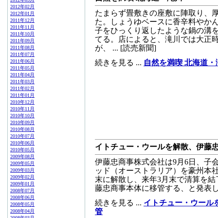
2012年02月
たまらず畳敷きの座敷に陣取り、
2012年01月
2011年12月
た。しょうゆベースに香辛料やか
2011年11月
子をひっくり返したような鍋の溝
2011年10月
てる。店によると、滝川では大正
2011年09月
が、 ... [読売新聞]
2011年08月
2011年07月
2011年06月
続きを見る ...
自然を満喫 北海道・
2011年05月
2011年04月
2011年03月
2011年02月
2011年01月
2010年12月
2010年11月
2010年10月
2010年09月
2010年08月
2010年07月
2010年06月
イトチュー・ウールを解散、伊藤
2010年05月
2009年08月
伊藤忠商事株式会社は9月6日、子
2009年05月
ッド（オーストラリア）を豪州本社
2009年03月
2009年02月
末に解散し、来年3月末で清算を結
2009年01月
藤忠商事本体に移管する、と発表した。 ... 
2008年07月
2008年06月
続きを見る ...
イトチュー・ウール
2008年05月
管
2008年04月
2008年03月