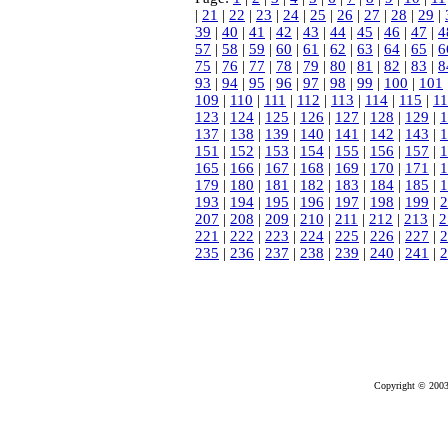
|
21
|
22
|
23
|
24
|
25
|
26
|
27
|
28
|
29
|
39
|
40
|
41
|
42
|
43
|
44
|
45
|
46
|
47
|
4
57
|
58
|
59
|
60
|
61
|
62
|
63
|
64
|
65
|
6
75
|
76
|
77
|
78
|
79
|
80
|
81
|
82
|
83
|
8
93
|
94
|
95
|
96
|
97
|
98
|
99
|
100
|
101
109
|
110
|
111
|
112
|
113
|
114
|
115
|
1
123
|
124
|
125
|
126
|
127
|
128
|
129
|
1
137
|
138
|
139
|
140
|
141
|
142
|
143
|
1
151
|
152
|
153
|
154
|
155
|
156
|
157
|
1
165
|
166
|
167
|
168
|
169
|
170
|
171
|
1
179
|
180
|
181
|
182
|
183
|
184
|
185
|
1
193
|
194
|
195
|
196
|
197
|
198
|
199
|
2
207
|
208
|
209
|
210
|
211
|
212
|
213
|
2
221
|
222
|
223
|
224
|
225
|
226
|
227
|
2
235
|
236
|
237
|
238
|
239
|
240
|
241
|
2
Copyright © 2003-