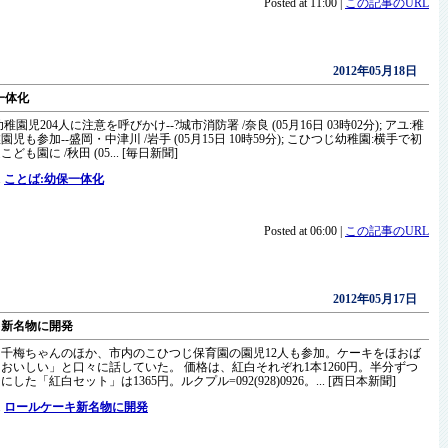
Posted at 11:00 |
この記事のURL
2012年05月18日
一体化
園児204人に注意を呼びかけ--?城市消防署 /奈良 (05月16日 03時02分); アユ:稚
児も参加--盛岡・中津川 /岩手 (05月15日 10時59分); こひつじ幼稚園:横手で初
も園に /秋田 (05... [毎日新聞]
.
ことば:幼保一体化
Posted at 06:00 |
この記事のURL
2012年05月17日
キ新名物に開発
千梅ちゃんのほか、市内のこひつじ保育園の園児12人も参加。ケーキをほおば
おいしい」と口々に話していた。 価格は、紅白それぞれ1本1260円。半分ずつ
した「紅白セット」は1365円。ルクプル=092(928)0926。... [西日本新聞]
.
ロールケーキ新名物に開発