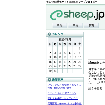
羊(ひつじ)情報サイト sheep.jp シープジェイピー
羊毛
羊肉
飼育
カレンダー
←
2026年8月
→
日
月
火
水
木
金
土
1
2
3
4
5
6
7
8
9
10
11
12
13
14
15
16
17
18
19
20
21
22
試練は何のた
23
24
25
26
27
28
29
岩手県「家の教
30
31
会こひつじ」
災地の現状報
2012年0
最新記事
た。... [
ひつじグルメ祭り:焼き肉などに
舌鼓--奥州の神社 /岩手
続きを見る ..
こまねこ 会いに来てニャン
楽しさも共有…シェアハウス
馬耳西風:<その38>タコと子午線