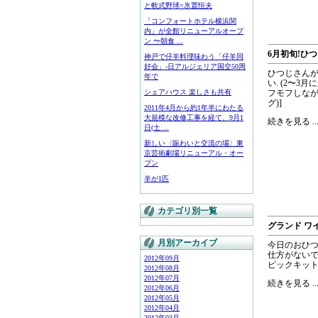
と軟式野球=氷置恒夫
「コンフォートホテル横浜関
内」が全館リニューアルオープ
ン 〜朝食 ...
6月初旬!ひ
神戸で仔羊料理味わう「仔羊同
好会」-日アルジェリア国交50周
ひつじさんが公
年で
い. (2〜3
シェアハウス 楽しさも共有
フモフしなが
グ)]
2011年4月から約1年半にわたる
大規模な改修工事を経て、9月1
続きを見る ..
日(土 ...
新しい〈賑わいと交流の場〉東
京芸術劇場リニューアル・オー
プン
羊が1匹
カテゴリ別一覧
グランド ワ
月別アーカイブ
今日のおひ
仕方がないでし
2012年09月
ピックキットが発表
2012年08月
2012年07月
続きを見る ..
2012年06月
2012年05月
2012年04月
2012年03月