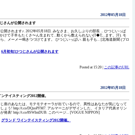
2012年05月18日
つじさんが公開されます
開されます♪. 2012年05月18日. みなさま、お久しぶりの部長 ... ひつじいっぱ
月にかけて子羊もたくさ〜ん生まれて...動くから数えられない(T◆T;...ます。汗). モ
ら、メーメー鳴きつづけてます。 ひつじいっぱい. 親も子も... [北海道新聞 (ブロ
.
6月初旬!ひつじさんが公開されます
Posted at 15:20 |
この記事のURL
2012年05月18日
インテイスティング2012開催。
つじ座のあなたは、モテモテオーラが出ているので、異性はあなたが気になって
ょう! http://t.co/DQzoPFM7. アルマーニがデザインした、イタリア代表オリン
! http://t.co/8SWImDUB. このページ... [VOGUE NIPPON]
.
グランド ワインテイスティング2012開催。