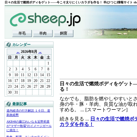
日々の生活で燃焼ボディをゲット――今こそ太りにくいカラダを作る！ 羊(ひつじ)情報サイト shee
羊毛
羊肉
飼育
カレンダー
←
2026年8月
→
日
月
火
水
木
金
土
1
2
3
4
5
6
7
8
9
10
11
12
13
14
15
16
17
18
19
20
21
22
日々の生活で燃焼ボディをゲット
23
24
25
26
27
28
29
る！
30
31
なかでも、脂肪を燃やしやすいとさ
身の牛・豚・羊肉、良質な油が取
最新記事
すめる。 ... [スマートウーマン]
道内経済の行方解説 １６日、道
新政経懇
続きを見る ...
日々の生活で燃焼ボ
AKB48の藤江れいな＆近野莉菜
カラダを作る！
が“マザー牧場”のイメージガール
に就任！
飲食、料理、エンターテイメン