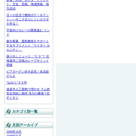
ト、文化、芸能、地域情報、地
方自治
日々の生活で燃焼ボディをゲッ
ト――今こそ太りにくいカラダ
を作る！
宇宙向けカレーの開発進む イン
ド
森永製菓、脂肪燃焼をサポート
するサプリメント「ウイダー カ
ルニチン ...
掘り出しニュース：“Ｃ３”？ 北
海道内ご当地カレーでサミット
開催
ビアガーデン好き必見！名店総
ざらえ
”山ゼミ”４５年
道産羊人工授精で増やせ ラム肉
安定供給に期待 滝川の農場７匹
すくすく
カテゴリ別一覧
月別アーカイブ
2009年10月
2009年05月